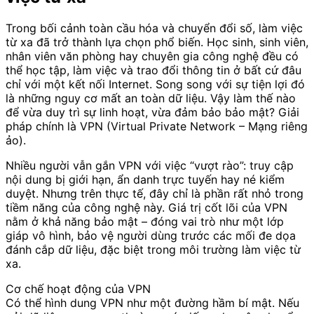
Trong bối cảnh toàn cầu hóa và chuyển đổi số, làm việc
từ xa đã trở thành lựa chọn phổ biến. Học sinh, sinh viên,
nhân viên văn phòng hay chuyên gia công nghệ đều có
thể học tập, làm việc và trao đổi thông tin ở bất cứ đâu
chỉ với một kết nối Internet. Song song với sự tiện lợi đó
là những nguy cơ mất an toàn dữ liệu. Vậy làm thế nào
để vừa duy trì sự linh hoạt, vừa đảm bảo bảo mật? Giải
pháp chính là VPN (Virtual Private Network – Mạng riêng
ảo).
Nhiều người vẫn gắn VPN với việc “vượt rào”: truy cập
nội dung bị giới hạn, ẩn danh trực tuyến hay né kiểm
duyệt. Nhưng trên thực tế, đây chỉ là phần rất nhỏ trong
tiềm năng của công nghệ này. Giá trị cốt lõi của VPN
nằm ở khả năng bảo mật – đóng vai trò như một lớp
giáp vô hình, bảo vệ người dùng trước các mối đe dọa
đánh cắp dữ liệu, đặc biệt trong môi trường làm việc từ
xa.
Cơ chế hoạt động của VPN
Có thể hình dung VPN như một đường hầm bí mật. Nếu