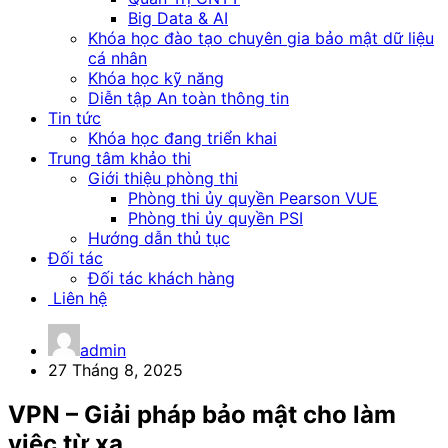
Big Data & AI
Khóa học đào tạo chuyên gia bảo mật dữ liệu
cá nhân
Khóa học kỹ năng
Diễn tập An toàn thông tin
Tin tức
Khóa học đang triển khai
Trung tâm khảo thi
Giới thiệu phòng thi
Phòng thi ủy quyền Pearson VUE
Phòng thi ủy quyền PSI
Hướng dẫn thủ tục
Đối tác
Đối tác khách hàng
Liên hệ
admin
27 Tháng 8, 2025
VPN – Giải pháp bảo mật cho làm
việc từ xa