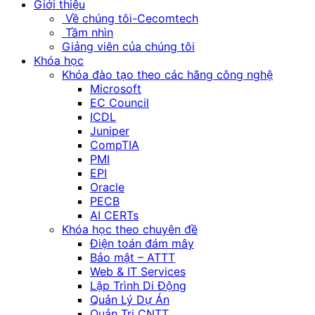
Giới thiệu
Về chúng tôi-Cecomtech
Tầm nhìn
Giảng viên của chúng tôi
Khóa học
Khóa đào tạo theo các hãng công nghệ
Microsoft
EC Council
ICDL
Juniper
CompTIA
PMI
EPI
Oracle
PECB
AI CERTs
Khóa học theo chuyên đề
Điện toán đám mây
Bảo mật – ATTT
Web & IT Services
Lập Trình Di Động
Quản Lý Dự Án
Quản Trị CNTT