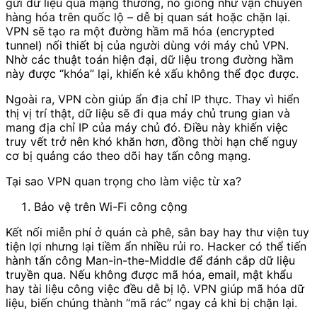
gửi dữ liệu qua mạng thường, nó giống như vận chuyển
hàng hóa trên quốc lộ – dễ bị quan sát hoặc chặn lại.
VPN sẽ tạo ra một đường hầm mã hóa (encrypted
tunnel) nối thiết bị của người dùng với máy chủ VPN.
Nhờ các thuật toán hiện đại, dữ liệu trong đường hầm
này được “khóa” lại, khiến kẻ xấu không thể đọc được.
Ngoài ra, VPN còn giúp ẩn địa chỉ IP thực. Thay vì hiển
thị vị trí thật, dữ liệu sẽ đi qua máy chủ trung gian và
mang địa chỉ IP của máy chủ đó. Điều này khiến việc
truy vết trở nên khó khăn hơn, đồng thời hạn chế nguy
cơ bị quảng cáo theo dõi hay tấn công mạng.
Tại sao VPN quan trọng cho làm việc từ xa?
Bảo vệ trên Wi-Fi công cộng
Kết nối miễn phí ở quán cà phê, sân bay hay thư viện tuy
tiện lợi nhưng lại tiềm ẩn nhiều rủi ro. Hacker có thể tiến
hành tấn công Man-in-the-Middle để đánh cắp dữ liệu
truyền qua. Nếu không được mã hóa, email, mật khẩu
hay tài liệu công việc đều dễ bị lộ. VPN giúp mã hóa dữ
liệu, biến chúng thành “mã rác” ngay cả khi bị chặn lại.