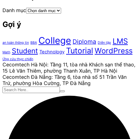
Danh mục
Gợi ý
College
LMS
Diploma
an toàn thông tin
BBA
Diễn tập
Tutorial
WordPress
Student
Technology
Math
Ứng cứu thực chiến
Cecomtech Hà Nội: Tầng 11, tòa nhà Khách sạn thể thao,
15 Lê Văn Thiêm, phường Thanh Xuân, TP Hà Nội
Cecomtech Đà Nẵng: Tầng 6, tòa nhà số 51 Trần Văn
Trứ, phường Hòa Cường, TP Đà Nẵng