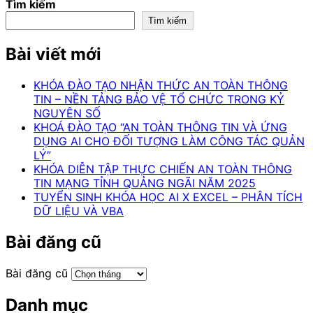
Tìm kiếm
Tìm kiếm
Bài viết mới
KHÓA ĐÀO TẠO NHẬN THỨC AN TOÀN THÔNG
TIN – NỀN TẢNG BẢO VỆ TỔ CHỨC TRONG KỶ
NGUYÊN SỐ
KHOÁ ĐÀO TẠO “AN TOÀN THÔNG TIN VÀ ỨNG
DỤNG AI CHO ĐỐI TƯỢNG LÀM CÔNG TÁC QUẢN
LÝ”
KHÓA DIỄN TẬP THỰC CHIẾN AN TOÀN THÔNG
TIN MẠNG TỈNH QUẢNG NGÃI NĂM 2025
TUYỂN SINH KHÓA HỌC AI X EXCEL – PHÂN TÍCH
DỮ LIỆU VÀ VBA
Bài đăng cũ
Bài đăng cũ
Danh mục