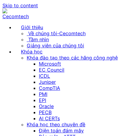
Skip to content
Giới thiệu
Về chúng tôi-Cecomtech
Tầm nhìn
Giảng viên của chúng tôi
Khóa học
Khóa đào tạo theo các hãng công nghệ
Microsoft
EC Council
ICDL
Juniper
CompTIA
PMI
EPI
Oracle
PECB
AI CERTs
Khóa học theo chuyên đề
Điện toán đám mây