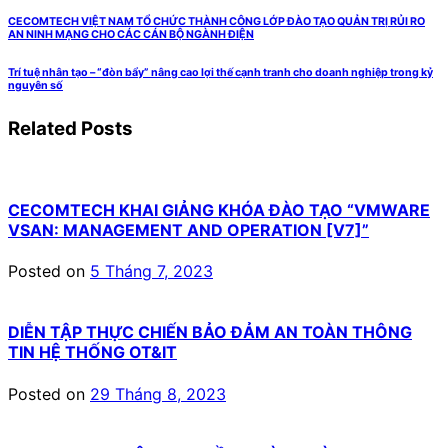
CECOMTECH VIỆT NAM TỔ CHỨC THÀNH CÔNG LỚP ĐÀO TẠO QUẢN TRỊ RỦI RO
AN NINH MẠNG CHO CÁC CÁN BỘ NGÀNH ĐIỆN
Trí tuệ nhân tạo – “đòn bẩy” nâng cao lợi thế cạnh tranh cho doanh nghiệp trong kỷ
nguyên số
Related Posts
CECOMTECH KHAI GIẢNG KHÓA ĐÀO TẠO “VMWARE
VSAN: MANAGEMENT AND OPERATION [V7]”
Posted on
5 Tháng 7, 2023
DIỄN TẬP THỰC CHIẾN BẢO ĐẢM AN TOÀN THÔNG
TIN HỆ THỐNG OT&IT
Posted on
29 Tháng 8, 2023