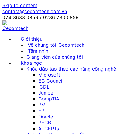
Skip to content
contact@cecomtech.com.vn
024 3633 0859 / 0236 7300 859
Giới thiệu
Về chúng tôi-Cecomtech
Tầm nhìn
Giảng viên của chúng tôi
Khóa học
Khóa đào tạo theo các hãng công nghệ
Microsoft
EC Council
ICDL
Juniper
CompTIA
PMI
EPI
Oracle
PECB
AI CERTs