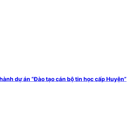
ành dự án “Đào tạo cán bộ tin học cấp Huyện”