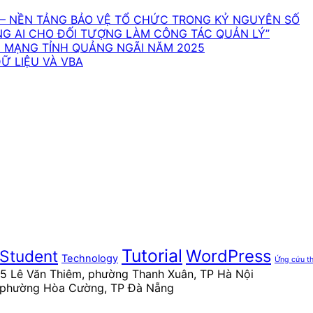
– NỀN TẢNG BẢO VỆ TỔ CHỨC TRONG KỶ NGUYÊN SỐ
NG AI CHO ĐỐI TƯỢNG LÀM CÔNG TÁC QUẢN LÝ”
N MẠNG TỈNH QUẢNG NGÃI NĂM 2025
DỮ LIỆU VÀ VBA
Tutorial
WordPress
Student
Technology
Ứng cứu th
 15 Lê Văn Thiêm, phường Thanh Xuân, TP Hà Nội
, phường Hòa Cường, TP Đà Nẵng