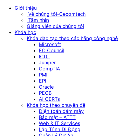
Giới thiệu
Về chúng tôi-Cecomtech
Tầm nhìn
Giảng viên của chúng tôi
Khóa học
Khóa đào tạo theo các hãng công nghệ
Microsoft
EC Council
ICDL
Juniper
CompTIA
PMI
EPI
Oracle
PECB
AI CERTs
Khóa học theo chuyên đề
Điện toán đám mây
Bảo mật – ATTT
Web & IT Services
Lập Trình Di Động
Quản Lý Dự Án