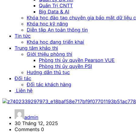
Quản Trị CNTT
Big Data & AI
Khóa học đào tạo chuyên gia bảo mật dữ liệu 
Khóa học kỹ năng
Diễn tập An toàn thông tin
Tin tức
Khóa học đang triển khai
Trung tâm khảo thi
Giới thiệu phòng thi
Phòng thi ủy quyền Pearson VUE
Phòng thi ủy quyền PSI
Hướng dẫn thủ tục
Đối tác
Đối tác khách hàng
Liên hệ
admin
30 Tháng 12, 2025
Comments 0