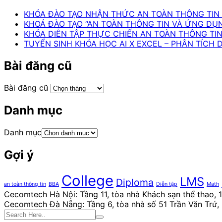
KHÓA ĐÀO TẠO NHẬN THỨC AN TOÀN THÔNG TIN 
KHOÁ ĐÀO TẠO “AN TOÀN THÔNG TIN VÀ ỨNG DỤ
KHÓA DIỄN TẬP THỰC CHIẾN AN TOÀN THÔNG TI
TUYỂN SINH KHÓA HỌC AI X EXCEL – PHÂN TÍCH 
Bài đăng cũ
Bài đăng cũ
Danh mục
Danh mục
Gợi ý
College
LMS
Diploma
an toàn thông tin
BBA
Diễn tập
Math
Cecomtech Hà Nội: Tầng 11, tòa nhà Khách sạn thể thao,
Cecomtech Đà Nẵng: Tầng 6, tòa nhà số 51 Trần Văn Trứ