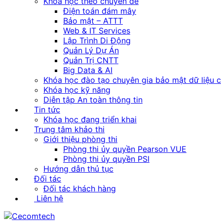
Khóa học theo chuyên đề
Điện toán đám mây
Bảo mật – ATTT
Web & IT Services
Lập Trình Di Động
Quản Lý Dự Án
Quản Trị CNTT
Big Data & AI
Khóa học đào tạo chuyên gia bảo mật dữ liệu 
Khóa học kỹ năng
Diễn tập An toàn thông tin
Tin tức
Khóa học đang triển khai
Trung tâm khảo thi
Giới thiệu phòng thi
Phòng thi ủy quyền Pearson VUE
Phòng thi ủy quyền PSI
Hướng dẫn thủ tục
Đối tác
Đối tác khách hàng
Liên hệ