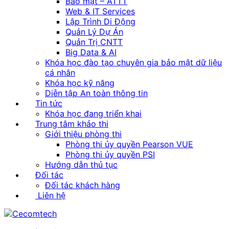
Bảo mật – ATTT
Web & IT Services
Lập Trình Di Động
Quản Lý Dự Án
Quản Trị CNTT
Big Data & AI
Khóa học đào tạo chuyên gia bảo mật dữ liệu
cá nhân
Khóa học kỹ năng
Diễn tập An toàn thông tin
Tin tức
Khóa học đang triển khai
Trung tâm khảo thi
Giới thiệu phòng thi
Phòng thi ủy quyền Pearson VUE
Phòng thi ủy quyền PSI
Hướng dẫn thủ tục
Đối tác
Đối tác khách hàng
Liên hệ