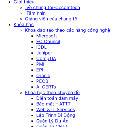
Giới thiệu
Về chúng tôi-Cecomtech
Tầm nhìn
Giảng viên của chúng tôi
Khóa học
Khóa đào tạo theo các hãng công nghệ
Microsoft
EC Council
ICDL
Juniper
CompTIA
PMI
EPI
Oracle
PECB
AI CERTs
Khóa học theo chuyên đề
Điện toán đám mây
Bảo mật – ATTT
Web & IT Services
Lập Trình Di Động
Quản Lý Dự Án
Quản Trị CNTT