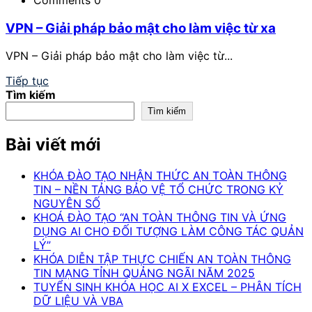
VPN – Giải pháp bảo mật cho làm việc từ xa
VPN – Giải pháp bảo mật cho làm việc từ...
Tiếp tục
Tìm kiếm
Tìm kiếm
Bài viết mới
KHÓA ĐÀO TẠO NHẬN THỨC AN TOÀN THÔNG
TIN – NỀN TẢNG BẢO VỆ TỔ CHỨC TRONG KỶ
NGUYÊN SỐ
KHOÁ ĐÀO TẠO “AN TOÀN THÔNG TIN VÀ ỨNG
DỤNG AI CHO ĐỐI TƯỢNG LÀM CÔNG TÁC QUẢN
LÝ”
KHÓA DIỄN TẬP THỰC CHIẾN AN TOÀN THÔNG
TIN MẠNG TỈNH QUẢNG NGÃI NĂM 2025
TUYỂN SINH KHÓA HỌC AI X EXCEL – PHÂN TÍCH
DỮ LIỆU VÀ VBA