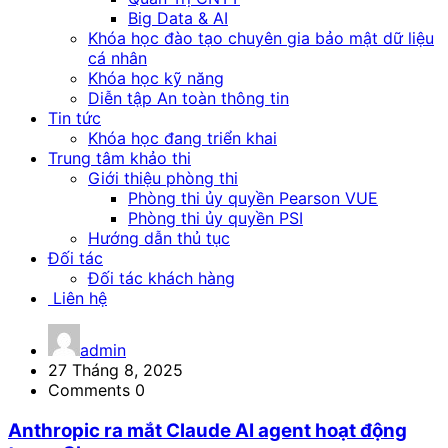
Big Data & AI
Khóa học đào tạo chuyên gia bảo mật dữ liệu
cá nhân
Khóa học kỹ năng
Diễn tập An toàn thông tin
Tin tức
Khóa học đang triển khai
Trung tâm khảo thi
Giới thiệu phòng thi
Phòng thi ủy quyền Pearson VUE
Phòng thi ủy quyền PSI
Hướng dẫn thủ tục
Đối tác
Đối tác khách hàng
Liên hệ
admin
27 Tháng 8, 2025
Comments 0
Anthropic ra mắt Claude AI agent hoạt động