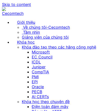
Skip to content
Giới thiệu
Về chúng tôi-Cecomtech
Tầm nhìn
Giảng viên của chúng tôi
Khóa học
Khóa đào tạo theo các hãng công nghệ
Microsoft
EC Council
ICDL
Juniper
CompTIA
PMI
EPI
Oracle
PECB
AI CERTs
Khóa học theo chuyên đề
Điện toán đám mây