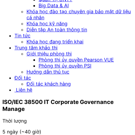
Big Data & AI
Khóa học đào tạo chuyên gia bảo mật dữ liệu
cá nhân
Khóa học kỹ năng
Diễn tập An toàn thông tin
Tin tức
Khóa học đang triển khai
Trung tâm khảo thi
Giới thiệu phòng thi
Phòng thi ủy quyền Pearson VUE
Phòng thi ủy quyền PSI
Hướng dẫn thủ tục
Đối tác
Đối tác khách hàng
Liên hệ
ISO/IEC 38500
IT Corporate Governance
Manage
Thời lượng
5 ngày (~40 giờ)