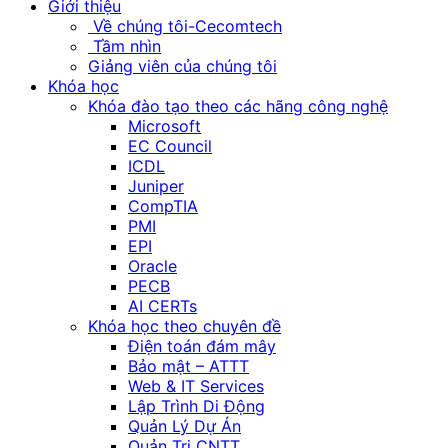
Giới thiệu
Về chúng tôi-Cecomtech
Tầm nhìn
Giảng viên của chúng tôi
Khóa học
Khóa đào tạo theo các hãng công nghệ
Microsoft
EC Council
ICDL
Juniper
CompTIA
PMI
EPI
Oracle
PECB
AI CERTs
Khóa học theo chuyên đề
Điện toán đám mây
Bảo mật – ATTT
Web & IT Services
Lập Trình Di Động
Quản Lý Dự Án
Quản Trị CNTT