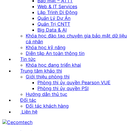
Bảo mật – ATTT
Web & IT Services
Lập Trình Di Động
Quản Lý Dự Án
Quản Trị CNTT
Big Data & AI
Khóa học đào tạo chuyên gia bảo mật dữ liệu
cá nhân
Khóa học kỹ năng
Diễn tập An toàn thông tin
Tin tức
Khóa học đang triển khai
Trung tâm khảo thi
Giới thiệu phòng thi
Phòng thi ủy quyền Pearson VUE
Phòng thi ủy quyền PSI
Hướng dẫn thủ tục
Đối tác
Đối tác khách hàng
Liên hệ