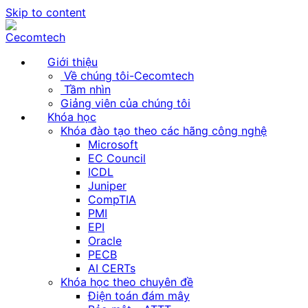
Skip to content
Giới thiệu
Về chúng tôi-Cecomtech
Tầm nhìn
Giảng viên của chúng tôi
Khóa học
Khóa đào tạo theo các hãng công nghệ
Microsoft
EC Council
ICDL
Juniper
CompTIA
PMI
EPI
Oracle
PECB
AI CERTs
Khóa học theo chuyên đề
Điện toán đám mây