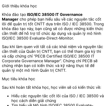
Giới thiệu khóa học
Khóa đào tạo
ISO/IEC 38500 IT Governance
Manager
cho phép bạn hiểu sâu về các nguyên tắc cốt
lõi để quản trị tốt CNTT dựa trên ISO / IEC 38500. Trong
khóa đào tạo này, bạn cũng sẽ có được những kiến ​​thức
cần thiết để hỗ trợ tổ chức áp dụng và quản lý mô hình
ISO/IEC 38500 Evaluate-Direct-Monitor.
Sau khi làm quen với tất cả các khái niệm và nguyên tắc
cần thiết của Quản trị CNTT, bạn có thể tham gia kỳ thi
và cấp chứng chỉ “PECB Certified ISO/IEC 38500 IT
Corporate Governance Manager”. Chứng chỉ PECB sẽ
chứng nhận bạn có kiến ​​thức và kỹ năng thực tế để
quản lý một mô hình Quản trị CNTT.
Mục tiêu khóa học
Sau khi hoàn tất khóa học, học viên sẽ có kiến thức về:
Hiểu các nguyên tắc cốt lõi của ISO / IEC 38500 và
học cách diễn giải chúng
Tìm hiểu về Mô hình ISO/IEC 38500 Evaluate-