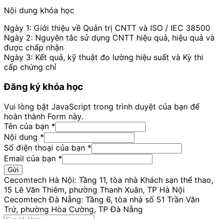
Nội dung khóa học
Ngày 1: Giới thiệu về Quản trị CNTT và ISO / IEC 38500
Ngày 2: Nguyên tắc sử dụng CNTT hiệu quả, hiệu quả và
được chấp nhận
Ngày 3: Kết quả, kỹ thuật đo lường hiệu suất và Kỳ thi
cấp chứng chỉ
Đăng ký khóa học
Vui lòng bật JavaScript trong trình duyệt của bạn để
hoàn thành Form này.
Tên của bạn
*
Số
Nội dung
*
của
Số điện thoại của bạn
*
bạn
Email của bạn
*
Gửi
Cecomtech Hà Nội: Tầng 11, tòa nhà Khách sạn thể thao,
15 Lê Văn Thiêm, phường Thanh Xuân, TP Hà Nội
Cecomtech Đà Nẵng: Tầng 6, tòa nhà số 51 Trần Văn
Trứ, phường Hòa Cường, TP Đà Nẵng