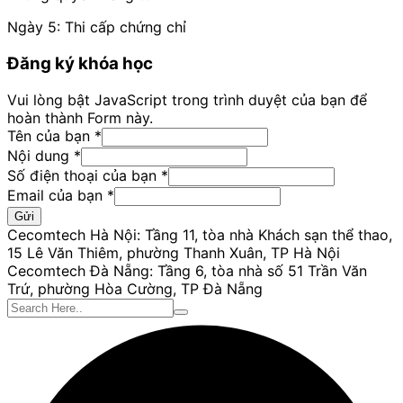
Ngày 5: Thi cấp chứng chỉ
Đăng ký khóa học
Vui lòng bật JavaScript trong trình duyệt của bạn để
hoàn thành Form này.
Tên của bạn
*
Nội dung
*
Số điện thoại của bạn
*
bạn
Email của bạn
*
dung
Gửi
Nội
Cecomtech Hà Nội: Tầng 11, tòa nhà Khách sạn thể thao,
15 Lê Văn Thiêm, phường Thanh Xuân, TP Hà Nội
Cecomtech Đà Nẵng: Tầng 6, tòa nhà số 51 Trần Văn
Trứ, phường Hòa Cường, TP Đà Nẵng