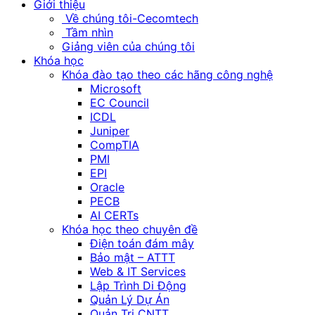
Giới thiệu
Về chúng tôi-Cecomtech
Tầm nhìn
Giảng viên của chúng tôi
Khóa học
Khóa đào tạo theo các hãng công nghệ
Microsoft
EC Council
ICDL
Juniper
CompTIA
PMI
EPI
Oracle
PECB
AI CERTs
Khóa học theo chuyên đề
Điện toán đám mây
Bảo mật – ATTT
Web & IT Services
Lập Trình Di Động
Quản Lý Dự Án
Quản Trị CNTT