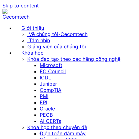
Skip to content
Giới thiệu
Về chúng tôi-Cecomtech
Tầm nhìn
Giảng viên của chúng tôi
Khóa học
Khóa đào tạo theo các hãng công nghệ
Microsoft
EC Council
ICDL
Juniper
CompTIA
PMI
EPI
Oracle
PECB
AI CERTs
Khóa học theo chuyên đề
Điện toán đám mây