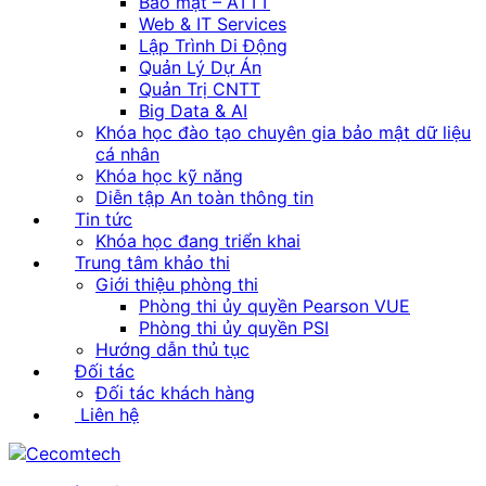
Bảo mật – ATTT
Web & IT Services
Lập Trình Di Động
Quản Lý Dự Án
Quản Trị CNTT
Big Data & AI
Khóa học đào tạo chuyên gia bảo mật dữ liệu
cá nhân
Khóa học kỹ năng
Diễn tập An toàn thông tin
Tin tức
Khóa học đang triển khai
Trung tâm khảo thi
Giới thiệu phòng thi
Phòng thi ủy quyền Pearson VUE
Phòng thi ủy quyền PSI
Hướng dẫn thủ tục
Đối tác
Đối tác khách hàng
Liên hệ