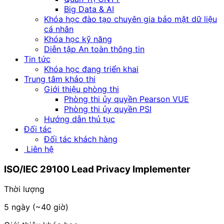
Big Data & AI
Khóa học đào tạo chuyên gia bảo mật dữ liệu
cá nhân
Khóa học kỹ năng
Diễn tập An toàn thông tin
Tin tức
Khóa học đang triển khai
Trung tâm khảo thi
Giới thiệu phòng thi
Phòng thi ủy quyền Pearson VUE
Phòng thi ủy quyền PSI
Hướng dẫn thủ tục
Đối tác
Đối tác khách hàng
Liên hệ
ISO/IEC 29100
Lead Privacy Implementer
Thời lượng
5 ngày (~40 giờ)