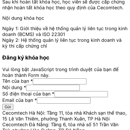
Sau khi hoàn tất khóa học, học viên sẽ được cấp chứng
nhận hoàn tất khóa học theo quy định của Cecomtech.
Nội dung khóa học
Ngày 1: Giới thiệu về hệ thống quản lý liên tục trong kinh
doanh (BCMS) và ISO 22301
Ngày 2: Hệ thống quản lý liên tục trong kinh doanh và
kỳ thi cấp chứng chỉ
Đăng ký khóa học
Vui lòng bật JavaScript trong trình duyệt của bạn để
hoàn thành Form này.
Tên của bạn
*
Nội dung
*
Số điện thoại của bạn
*
bạn
Email của bạn
*
của
Gửi
dung
Cecomtech Hà Nội: Tầng 11, tòa nhà Khách sạn thể thao,
15 Lê Văn Thiêm, phường Thanh Xuân, TP Hà Nội
Cecomtech Đà Nẵng: Tầng 6, tòa nhà số 51 Trần Văn