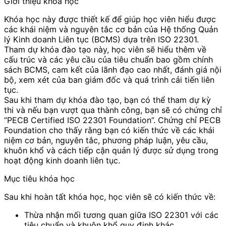
Giới thiệu khóa học
Khóa học này được thiết kế để giúp học viên hiểu được
các khái niệm và nguyên tắc cơ bản của Hệ thống Quản
lý Kinh doanh Liên tục (BCMS) dựa trên ISO 22301.
Tham dự khóa đào tạo này, học viên sẽ hiểu thêm về
cấu trúc và các yêu cầu của tiêu chuẩn bao gồm chính
sách BCMS, cam kết của lãnh đạo cao nhất, đánh giá nội
bộ, xem xét của ban giám đốc và quá trình cải tiến liên
tục.
Sau khi tham dự khóa đào tạo, bạn có thể tham dự kỳ
thi và nếu bạn vượt qua thành công, bạn sẽ có chứng chỉ
“PECB Certified ISO 22301 Foundation”. Chứng chỉ PECB
Foundation cho thấy rằng bạn có kiến ​​thức về các khái
niệm cơ bản, nguyên tắc, phương pháp luận, yêu cầu,
khuôn khổ và cách tiếp cận quản lý được sử dụng trong
hoạt động kinh doanh liên tục.
Mục tiêu khóa học
Sau khi hoàn tất khóa học, học viên sẽ có kiến thức về:
Thừa nhận mối tương quan giữa ISO 22301 với các
tiêu chuẩn và khuôn khổ quy định khác