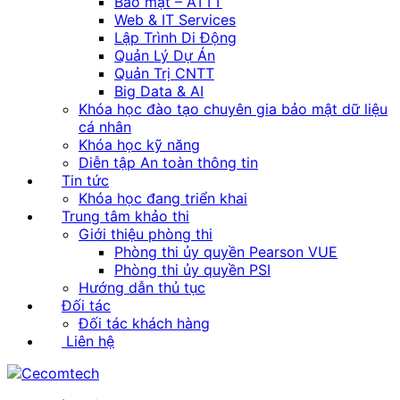
Bảo mật – ATTT
Web & IT Services
Lập Trình Di Động
Quản Lý Dự Án
Quản Trị CNTT
Big Data & AI
Khóa học đào tạo chuyên gia bảo mật dữ liệu
cá nhân
Khóa học kỹ năng
Diễn tập An toàn thông tin
Tin tức
Khóa học đang triển khai
Trung tâm khảo thi
Giới thiệu phòng thi
Phòng thi ủy quyền Pearson VUE
Phòng thi ủy quyền PSI
Hướng dẫn thủ tục
Đối tác
Đối tác khách hàng
Liên hệ