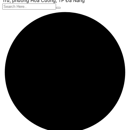
Trứ, phường Hòa Cường, TP Đà Nẵng