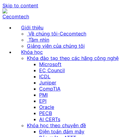
Skip to content
Giới thiệu
Về chúng tôi-Cecomtech
Tầm nhìn
Giảng viên của chúng tôi
Khóa học
Khóa đào tạo theo các hãng công nghệ
Microsoft
EC Council
ICDL
Juniper
CompTIA
PMI
EPI
Oracle
PECB
AI CERTs
Khóa học theo chuyên đề
Điện toán đám mây