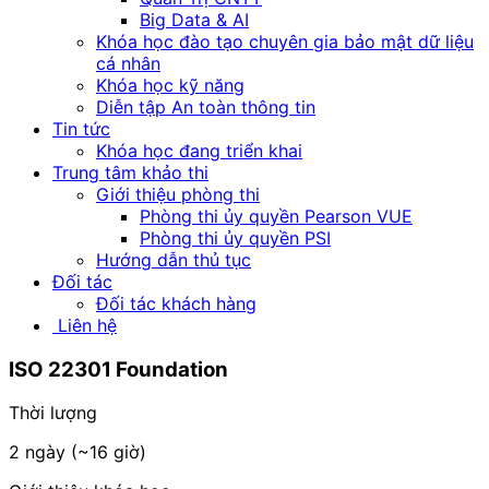
Big Data & AI
Khóa học đào tạo chuyên gia bảo mật dữ liệu
cá nhân
Khóa học kỹ năng
Diễn tập An toàn thông tin
Tin tức
Khóa học đang triển khai
Trung tâm khảo thi
Giới thiệu phòng thi
Phòng thi ủy quyền Pearson VUE
Phòng thi ủy quyền PSI
Hướng dẫn thủ tục
Đối tác
Đối tác khách hàng
Liên hệ
ISO 22301
Foundation
Thời lượng
2 ngày (~16 giờ)