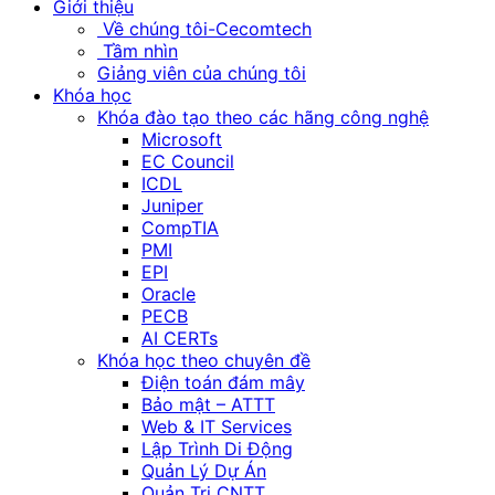
Giới thiệu
Về chúng tôi-Cecomtech
Tầm nhìn
Giảng viên của chúng tôi
Khóa học
Khóa đào tạo theo các hãng công nghệ
Microsoft
EC Council
ICDL
Juniper
CompTIA
PMI
EPI
Oracle
PECB
AI CERTs
Khóa học theo chuyên đề
Điện toán đám mây
Bảo mật – ATTT
Web & IT Services
Lập Trình Di Động
Quản Lý Dự Án
Quản Trị CNTT