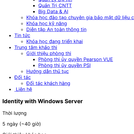
Quản Trị CNTT
Big Data & AI
Khóa học đào tạo chuyên gia bảo mật dữ liệu 
Khóa học kỹ năng
Diễn tập An toàn thông tin
Tin tức
Khóa học đang triển khai
Trung tâm khảo thi
Giới thiệu phòng thi
Phòng thi ủy quyền Pearson VUE
Phòng thi ủy quyền PSI
Hướng dẫn thủ tục
Đối tác
Đối tác khách hàng
Liên hệ
Identity
with Windows Server
Thời lượng
5 ngày (~40 giờ)