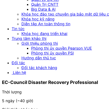
Quản Trị CNTT
Big Data & AI
Khóa học đào tạo chuyên gia bảo mật dữ liệu 
Khóa học kỹ năng
Diễn tập An toàn thông tin
Tin tức
Khóa học đang triển khai
Trung tâm khảo thi
Giới thiệu phòng thi
Phòng thi ủy quyền Pearson VUE
Phòng thi ủy quyền PSI
Hướng dẫn thủ tục
Đối tác
Đối tác khách hàng
Liên hệ
EC-Council
Disaster Recovery Professional
Thời lượng
5 ngày (~40 giờ)