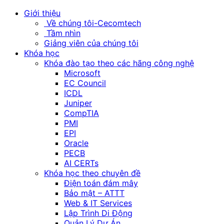
Giới thiệu
Về chúng tôi-Cecomtech
Tầm nhìn
Giảng viên của chúng tôi
Khóa học
Khóa đào tạo theo các hãng công nghệ
Microsoft
EC Council
ICDL
Juniper
CompTIA
PMI
EPI
Oracle
PECB
AI CERTs
Khóa học theo chuyên đề
Điện toán đám mây
Bảo mật – ATTT
Web & IT Services
Lập Trình Di Động
Quản Lý Dự Án