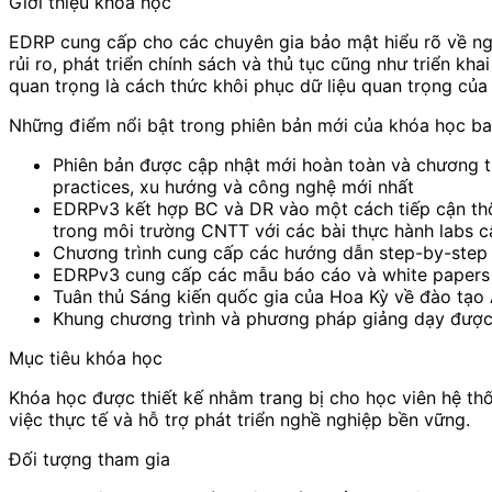
Giới thiệu khóa học
EDRP cung cấp cho các chuyên gia bảo mật hiểu rõ về ng
rủi ro, phát triển chính sách và thủ tục cũng như triển k
quan trọng là cách thức khôi phục dữ liệu quan trọng củ
Những điểm nổi bật trong phiên bản mới của khóa học b
Phiên bản được cập nhật mới hoàn toàn và chương tr
practices, xu hướng và công nghệ mới nhất
EDRPv3 kết hợp BC và DR vào một cách tiếp cận thô
trong môi trường CNTT với các bài thực hành labs c
Chương trình cung cấp các hướng dẫn step-by-step v
EDRPv3 cung cấp các mẫu báo cáo và white papers 
Tuân thủ Sáng kiến ​​quốc gia của Hoa Kỳ về đào tạ
Khung chương trình và phương pháp giảng dạy đượ
Mục tiêu khóa học
Khóa học được thiết kế nhằm trang bị cho học viên hệ th
việc thực tế và hỗ trợ phát triển nghề nghiệp bền vững.
Đối tượng tham gia