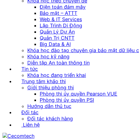
Khóa học theo chuyên đề
Điện toán đám mây
Bảo mật – ATTT
Web & IT Services
Lập Trình Di Động
Quản Lý Dự Án
Quản Trị CNTT
Big Data & AI
Khóa học đào tạo chuyên gia bảo mật dữ liệu 
Khóa học kỹ năng
Diễn tập An toàn thông tin
Tin tức
Khóa học đang triển khai
Trung tâm khảo thi
Giới thiệu phòng thi
Phòng thi ủy quyền Pearson VUE
Phòng thi ủy quyền PSI
Hướng dẫn thủ tục
Đối tác
Đối tác khách hàng
Liên hệ