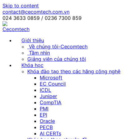
Skip to content
contact@cecomtech.com.vn
024 3633 0859 / 0236 7300 859
Giới thiệu
Về chúng tôi-Cecomtech
Tầm nhìn
Giảng viên của chúng tôi
Khóa học
Khóa đào tạo theo các hãng công nghệ
Microsoft
EC Council
ICDL
Juniper
CompTIA
PMI
EPI
Oracle
PECB
AI CERTs