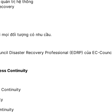
quản trị hệ thống
Recovery
i mọi đối tượng có nhu cầu.
ncil Disaster Recovery Professional (EDRP) của EC-Counci
ess Continuity
 Continuity
ty
ntinuity