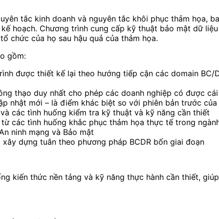
uyên tắc kinh doanh và nguyên tắc khôi phục thảm họa, ba
hai kế hoạch. Chương trình cung cấp kỹ thuật bảo mật dữ liệ
a tổ chức của họ sau hậu quả của thảm họa.
ao gồm:
ình được thiết kế lại theo hướng tiếp cận các domain BC/
ng thạo duy nhất cho phép các doanh nghiệp có được cái 
ập nhật mới – là điểm khác biệt so với phiên bản trước củ
à các tình huống kiểm tra kỹ thuật và kỹ năng cần thiết
từ các tình huống khắc phục thảm họa thực tế trong ngà
o An ninh mạng và Bảo mật
c xây dựng tuân theo phương pháp BCDR bốn giai đoạn
ống kiến thức nền tảng và kỹ năng thực hành cần thiết, g