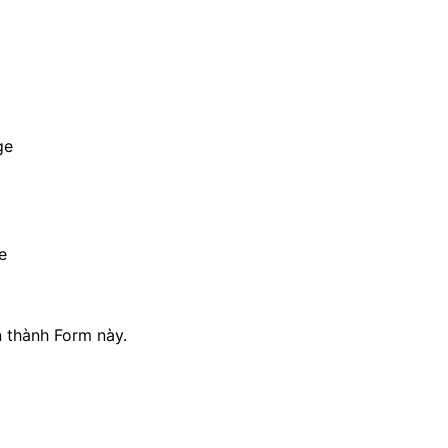
ge
e
n thành Form này.