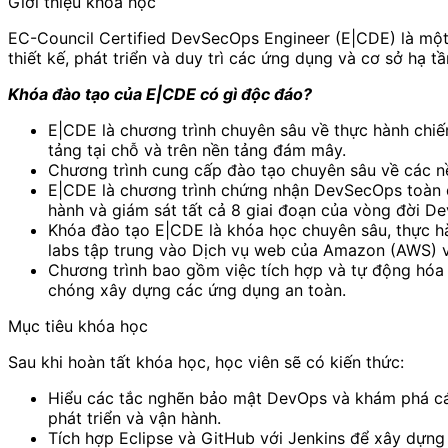
Giới thiệu khóa học
EC-Council Certified DevSecOps Engineer (E|CDE) là một
thiết kế, phát triển và duy trì các ứng dụng và cơ sở hạ 
Khóa đào tạo của E|CDE có gì độc đáo?
E|CDE là chương trình chuyên sâu về thực hành chi
tảng tại chỗ và trên nền tảng đám mây.
Chương trình cung cấp đào tạo chuyên sâu về các 
E|CDE là chương trình chứng nhận DevSecOps toàn diệ
hành và giám sát tất cả 8 giai đoạn của vòng đời D
Khóa đào tạo E|CDE là khóa học chuyên sâu, thực hà
labs tập trung vào Dịch vụ web của Amazon (AWS) và
Chương trình bao gồm việc tích hợp và tự động hóa
chóng xây dựng các ứng dụng an toàn.
Mục tiêu khóa học
Sau khi hoàn tất khóa học, học viên sẽ có kiến thức:
Hiểu các tắc nghẽn bảo mật DevOps và khám phá cách
phát triển và vận hành.
Tích hợp Eclipse và GitHub với Jenkins để xây dựng