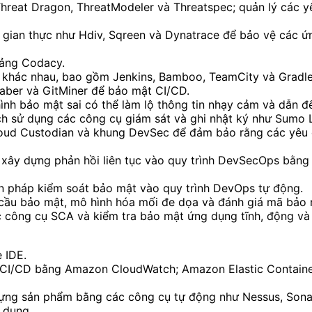
reat Dragon, ThreatModeler và Threatspec; quản lý các yê
gian thực như Hdiv, Sqreen và Dynatrace để bảo vệ các ứng
tảng Codacy.
 khác nhau, bao gồm Jenkins, Bamboo, TeamCity và Gradle
raber và GitMiner để bảo mật CI/CD.
ình bảo mật sai có thể làm lộ thông tin nhạy cảm và dẫn đ
ách sử dụng các công cụ giám sát và ghi nhật ký như Sumo 
loud Custodian và khung DevSec để đảm bảo rằng các yêu 
xây dựng phản hồi liên tục vào quy trình DevSecOps bằng
n pháp kiểm soát bảo mật vào quy trình DevOps tự động.
cầu bảo mật, mô hình hóa mối đe dọa và đánh giá mã bảo mậ
các công cụ SCA và kiểm tra bảo mật ứng dụng tĩnh, động v
 IDE.
h CI/CD bằng Amazon CloudWatch; Amazon Elastic Contain
n dựng sản phẩm bằng các công cụ tự động như Nessus, Son
 dụng.