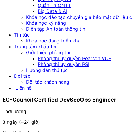
Quản Trị CNTT
Big Data & AI
Khóa học đào tạo chuyên gia bảo mật dữ liệu 
Khóa học kỹ năng
Diễn tập An toàn thông tin
Tin tức
Khóa học đang triển khai
Trung tâm khảo thi
Giới thiệu phòng thi
Phòng thi ủy quyền Pearson VUE
Phòng thi ủy quyền PSI
Hướng dẫn thủ tục
Đối tác
Đối tác khách hàng
Liên hệ
EC-Council
Certified DevSecOps Engineer
Thời lượng
3 ngày (~24 giờ)