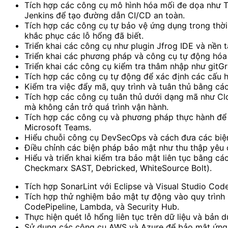
Tích hợp các công cụ mô hình hóa mối đe dọa như Th
Jenkins để tạo đường dẫn CI/CD an toàn.
Tích hợp các công cụ tự bảo vệ ứng dụng trong thời 
khắc phục các lỗ hổng đã biết.
Triển khai các công cụ như plugin Jfrog IDE và nền 
Triển khai các phương pháp và công cụ tự động hóa
Triển khai các công cụ kiểm tra thâm nhập như gitG
Tích hợp các công cụ tự động để xác định các cấu h
Kiểm tra việc đẩy mã, quy trình và tuân thủ bằng c
Tích hợp các công cụ tuân thủ dưới dạng mã như C
mà không cản trở quá trình vận hành.
Tích hợp các công cụ và phương pháp thực hành để 
Microsoft Teams.
Hiểu chuỗi công cụ DevSecOps và cách đưa các biệ
Điều chỉnh các biện pháp bảo mật như thu thập yêu 
Hiểu và triển khai kiểm tra bảo mật liên tục bằng 
Checkmarx SAST, Debricked, WhiteSource Bolt).
Tích hợp SonarLint với Eclipse và Visual Studio Code
Tích hợp thử nghiệm bảo mật tự động vào quy trìn
CodePipeline, Lambda, và Security Hub.
Thực hiện quét lỗ hổng liên tục trên dữ liệu và bả
Sử dụng các công cụ AWS và Azure để bảo mật ứng