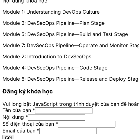
Nội dung khóa học
Module 1: Understanding DevOps Culture
Module 3: DevSecOps Pipeline—Plan Stage
Module 5: DevSecOps Pipeline—Build and Test Stage
Module 7: DevSecOps Pipeline—Operate and Monitor Sta
Module 2: Introduction to DevSecOps
Module 4: DevSecOps Pipeline—Code Stage
Module 6: DevSecOps Pipeline—Release and Deploy Stag
Đăng ký khóa học
Vui lòng bật JavaScript trong trình duyệt của bạn để hoà
Tên của bạn
*
Nội
Nội dung
*
bạn
Số điện thoại của bạn
*
Email
Email của bạn
*
Gửi