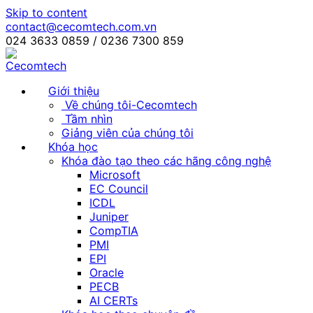
Skip to content
contact@cecomtech.com.vn
024 3633 0859 / 0236 7300 859
Giới thiệu
Về chúng tôi-Cecomtech
Tầm nhìn
Giảng viên của chúng tôi
Khóa học
Khóa đào tạo theo các hãng công nghệ
Microsoft
EC Council
ICDL
Juniper
CompTIA
PMI
EPI
Oracle
PECB
AI CERTs