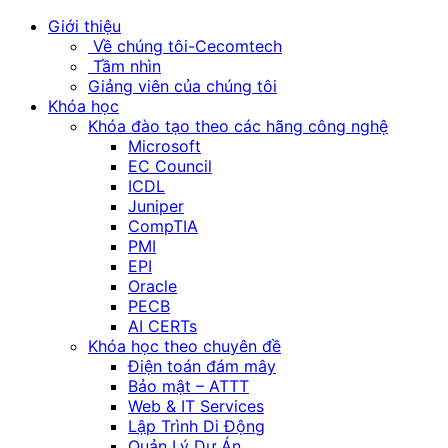
Giới thiệu
Về chúng tôi-Cecomtech
Tầm nhìn
Giảng viên của chúng tôi
Khóa học
Khóa đào tạo theo các hãng công nghệ
Microsoft
EC Council
ICDL
Juniper
CompTIA
PMI
EPI
Oracle
PECB
AI CERTs
Khóa học theo chuyên đề
Điện toán đám mây
Bảo mật – ATTT
Web & IT Services
Lập Trình Di Động
Quản Lý Dự Án