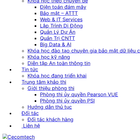
Khóa học theo chuyên đề
Điện toán đám mây
Bảo mật – ATTT
Web & IT Services
Lập Trình Di Động
Quản Lý Dự Án
Quản Trị CNTT
Big Data & AI
Khóa học đào tạo chuyên gia bảo mật dữ liệu 
Khóa học kỹ năng
Diễn tập An toàn thông tin
Tin tức
Khóa học đang triển khai
Trung tâm khảo thi
Giới thiệu phòng thi
Phòng thi ủy quyền Pearson VUE
Phòng thi ủy quyền PSI
Hướng dẫn thủ tục
Đối tác
Đối tác khách hàng
Liên hệ