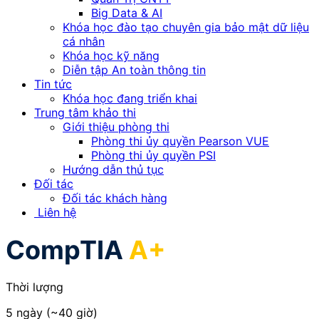
Big Data & AI
Khóa học đào tạo chuyên gia bảo mật dữ liệu
cá nhân
Khóa học kỹ năng
Diễn tập An toàn thông tin
Tin tức
Khóa học đang triển khai
Trung tâm khảo thi
Giới thiệu phòng thi
Phòng thi ủy quyền Pearson VUE
Phòng thi ủy quyền PSI
Hướng dẫn thủ tục
Đối tác
Đối tác khách hàng
Liên hệ
CompTIA
A+
Thời lượng
5 ngày (~40 giờ)