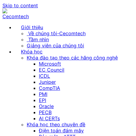
Skip to content
Giới thiệu
Về chúng tôi-Cecomtech
Tầm nhìn
Giảng viên của chúng tôi
Khóa học
Khóa đào tạo theo các hãng công nghệ
Microsoft
EC Council
ICDL
Juniper
CompTIA
PMI
EPI
Oracle
PECB
AI CERTs
Khóa học theo chuyên đề
Điện toán đám mây