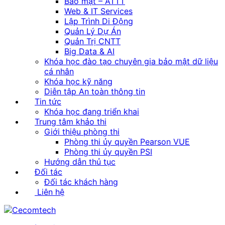
Bảo mật – ATTT
Web & IT Services
Lập Trình Di Động
Quản Lý Dự Án
Quản Trị CNTT
Big Data & AI
Khóa học đào tạo chuyên gia bảo mật dữ liệu
cá nhân
Khóa học kỹ năng
Diễn tập An toàn thông tin
Tin tức
Khóa học đang triển khai
Trung tâm khảo thi
Giới thiệu phòng thi
Phòng thi ủy quyền Pearson VUE
Phòng thi ủy quyền PSI
Hướng dẫn thủ tục
Đối tác
Đối tác khách hàng
Liên hệ