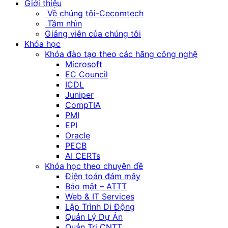
Giới thiệu
Về chúng tôi-Cecomtech
Tầm nhìn
Giảng viên của chúng tôi
Khóa học
Khóa đào tạo theo các hãng công nghệ
Microsoft
EC Council
ICDL
Juniper
CompTIA
PMI
EPI
Oracle
PECB
AI CERTs
Khóa học theo chuyên đề
Điện toán đám mây
Bảo mật – ATTT
Web & IT Services
Lập Trình Di Động
Quản Lý Dự Án
Quản Trị CNTT