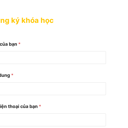
ng ký khóa học
 của bạn
*
 dung
*
iện thoại của bạn
*