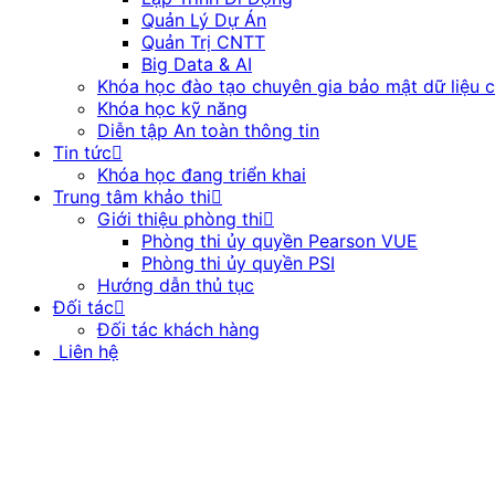
Quản Lý Dự Án
Quản Trị CNTT
Big Data & AI
Khóa học đào tạo chuyên gia bảo mật dữ liệu 
Khóa học kỹ năng
Diễn tập An toàn thông tin
Tin tức
Khóa học đang triển khai
Trung tâm khảo thi
Giới thiệu phòng thi
Phòng thi ủy quyền Pearson VUE
Phòng thi ủy quyền PSI
Hướng dẫn thủ tục
Đối tác
Đối tác khách hàng
Liên hệ