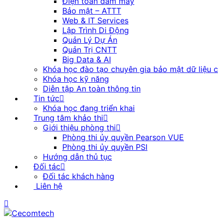
Điện toán đám mây
Bảo mật – ATTT
Web & IT Services
Lập Trình Di Động
Quản Lý Dự Án
Quản Trị CNTT
Big Data & AI
Khóa học đào tạo chuyên gia bảo mật dữ liệu 
Khóa học kỹ năng
Diễn tập An toàn thông tin
Tin tức
Khóa học đang triển khai
Trung tâm khảo thi
Giới thiệu phòng thi
Phòng thi ủy quyền Pearson VUE
Phòng thi ủy quyền PSI
Hướng dẫn thủ tục
Đối tác
Đối tác khách hàng
Liên hệ