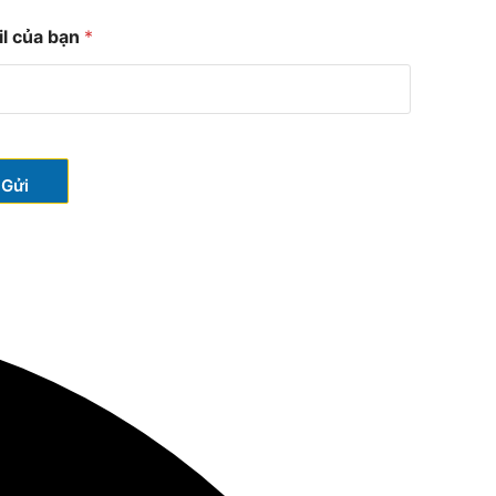
l của bạn
*
Gửi