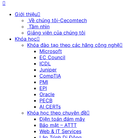
Giới thiệu
Về chúng tôi-Cecomtech
Tầm nhìn
Giảng viên của chúng tôi
Khóa học
Khóa đào tạo theo các hãng công nghệ
Microsoft
EC Council
ICDL
Juniper
CompTIA
PMI
EPI
Oracle
PECB
AI CERTs
Khóa học theo chuyên đề
Điện toán đám mây
Bảo mật – ATTT
Web & IT Services
Lập Trình Di Động