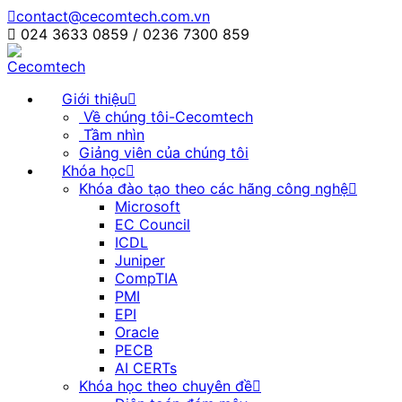
contact@cecomtech.com.vn
024 3633 0859 / 0236 7300 859
Giới thiệu
Về chúng tôi-Cecomtech
Tầm nhìn
Giảng viên của chúng tôi
Khóa học
Khóa đào tạo theo các hãng công nghệ
Microsoft
EC Council
ICDL
Juniper
CompTIA
PMI
EPI
Oracle
PECB
AI CERTs
Khóa học theo chuyên đề