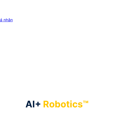
cá nhân
AI+
Robotics™