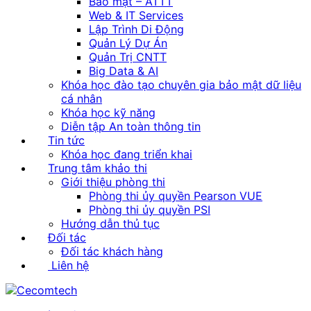
Bảo mật – ATTT
Web & IT Services
Lập Trình Di Động
Quản Lý Dự Án
Quản Trị CNTT
Big Data & AI
Khóa học đào tạo chuyên gia bảo mật dữ liệu
cá nhân
Khóa học kỹ năng
Diễn tập An toàn thông tin
Tin tức
Khóa học đang triển khai
Trung tâm khảo thi
Giới thiệu phòng thi
Phòng thi ủy quyền Pearson VUE
Phòng thi ủy quyền PSI
Hướng dẫn thủ tục
Đối tác
Đối tác khách hàng
Liên hệ