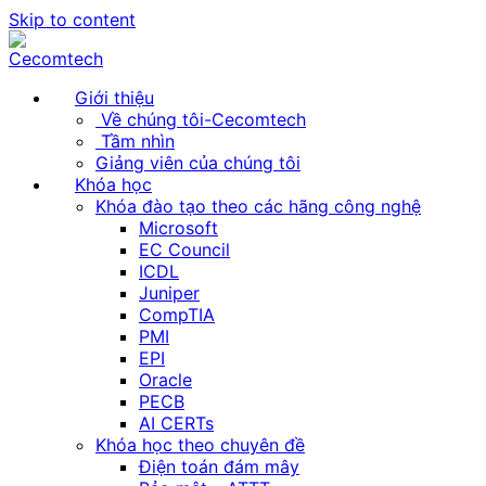
Skip to content
Giới thiệu
Về chúng tôi-Cecomtech
Tầm nhìn
Giảng viên của chúng tôi
Khóa học
Khóa đào tạo theo các hãng công nghệ
Microsoft
EC Council
ICDL
Juniper
CompTIA
PMI
EPI
Oracle
PECB
AI CERTs
Khóa học theo chuyên đề
Điện toán đám mây