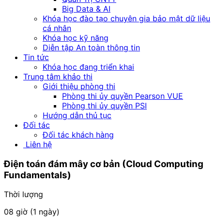
Big Data & AI
Khóa học đào tạo chuyên gia bảo mật dữ liệu
cá nhân
Khóa học kỹ năng
Diễn tập An toàn thông tin
Tin tức
Khóa học đang triển khai
Trung tâm khảo thi
Giới thiệu phòng thi
Phòng thi ủy quyền Pearson VUE
Phòng thi ủy quyền PSI
Hướng dẫn thủ tục
Đối tác
Đối tác khách hàng
Liên hệ
Điện toán đám mây cơ bản
(Cloud Computing
Fundamentals)
Thời lượng
08 giờ (1 ngày)