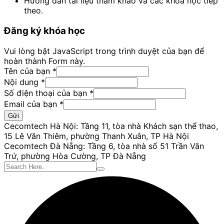
Hướng dẫn tài liệu tham khảo và các khóa học tiếp
theo.
Đăng ký khóa học
Vui lòng bật JavaScript trong trình duyệt của bạn để
hoàn thành Form này.
Tên của bạn
*
Nội dung
*
Tên
Số điện thoại của bạn
*
bạn
Email của bạn
*
của
Gửi
Cecomtech Hà Nội: Tầng 11, tòa nhà Khách sạn thể thao,
15 Lê Văn Thiêm, phường Thanh Xuân, TP Hà Nội
Cecomtech Đà Nẵng: Tầng 6, tòa nhà số 51 Trần Văn
Trứ, phường Hòa Cường, TP Đà Nẵng