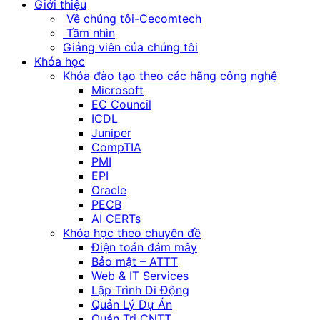
Giới thiệu
Về chúng tôi-Cecomtech
Tầm nhìn
Giảng viên của chúng tôi
Khóa học
Khóa đào tạo theo các hãng công nghệ
Microsoft
EC Council
ICDL
Juniper
CompTIA
PMI
EPI
Oracle
PECB
AI CERTs
Khóa học theo chuyên đề
Điện toán đám mây
Bảo mật – ATTT
Web & IT Services
Lập Trình Di Động
Quản Lý Dự Án
Quản Trị CNTT