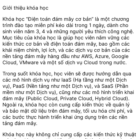
Giới thiệu khóa học
Khóa học “Điện toán đám mây cơ bản” là một chương
trình đào tạo miễn phí kéo dài trong 1 ngày, dành cho
sinh viên năm 3, 4 và những người yêu thích công nghệ.
Mục tiêu của khóa học là giúp học viên nắm vững các
kiến thức cơ bản về điện toán đám mây, bao gồm các
khái niệm chính, lợi ích, và các dịch vụ cơ bản của các
nền tảng đám mây hàng đầu như AWS, Azure, Google
Cloud, VMware và một số dịch vụ Cloud trong nước.
Trong suốt khóa học, học viên sẽ được hướng dẫn qua
các mô hình dịch vụ như IaaS (Hạ tầng như một Dịch
vụ), PaaS (Nền tảng như một Dịch vụ), và SaaS (Phần
mềm như một Dịch vụ), cũng như các mô hình triển khai
đám mây (Public Cloud, Private Cloud, Hybrid Cloud).
Ngoài ra, khóa học còn cung cấp kiến thức về quản lý
và bảo mật dữ liệu trên đám mây, tối ưu hóa chi phí, và
các bước thực hành triển khai ứng dụng trên các nền
tảng đám mây.
Khóa học này không chỉ cung cấp các kiến thức kỹ thuật