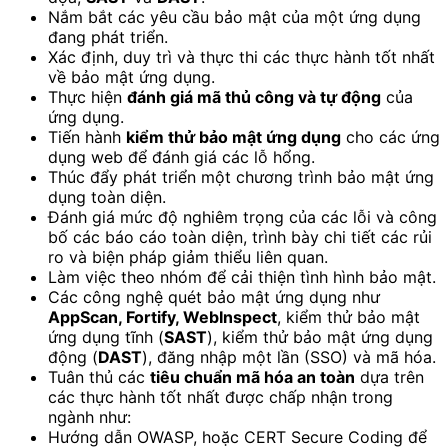
Nắm bắt các yêu cầu bảo mật của một ứng dụng
đang phát triển.
Xác định, duy trì và thực thi các thực hành tốt nhất
về bảo mật ứng dụng.
Thực hiện
đánh giá mã thủ công và tự động
của
ứng dụng.
Tiến hành
kiểm thử bảo mật ứng dụng
cho các ứng
dụng web để đánh giá các lỗ hổng.
Thúc đẩy phát triển một chương trình bảo mật ứng
dụng toàn diện.
Đánh giá mức độ nghiêm trọng của các lỗi và công
bố các báo cáo toàn diện, trình bày chi tiết các rủi
ro và biện pháp giảm thiểu liên quan.
Làm việc theo nhóm để cải thiện tình hình bảo mật.
Các công nghệ quét bảo mật ứng dụng như
AppScan, Fortify, WebInspect
, kiểm thử bảo mật
ứng dụng tĩnh (
SAST
), kiểm thử bảo mật ứng dụng
động (
DAST
), đăng nhập một lần (SSO) và mã hóa.
Tuân thủ các
tiêu chuẩn mã hóa an toàn
dựa trên
các thực hành tốt nhất được chấp nhận trong
ngành như:
Hướng dẫn OWASP, hoặc CERT Secure Coding để