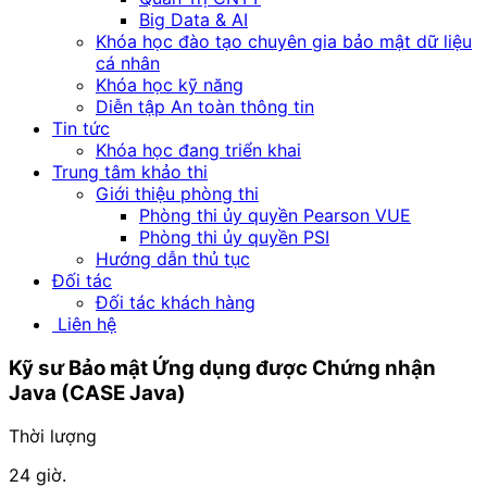
Big Data & AI
Khóa học đào tạo chuyên gia bảo mật dữ liệu
cá nhân
Khóa học kỹ năng
Diễn tập An toàn thông tin
Tin tức
Khóa học đang triển khai
Trung tâm khảo thi
Giới thiệu phòng thi
Phòng thi ủy quyền Pearson VUE
Phòng thi ủy quyền PSI
Hướng dẫn thủ tục
Đối tác
Đối tác khách hàng
Liên hệ
Kỹ sư Bảo mật Ứng dụng
được Chứng nhận
Java (CASE Java)
Thời lượng
24 giờ.