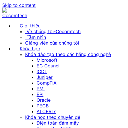
Skip to content
Giới thiệu
Về chúng tôi-Cecomtech
Tầm nhìn
Giảng viên của chúng tôi
Khóa học
Khóa đào tạo theo các hãng công nghệ
Microsoft
EC Council
ICDL
Juniper
CompTIA
PMI
EPI
Oracle
PECB
AI CERTs
Khóa học theo chuyên đề
Điện toán đám mây