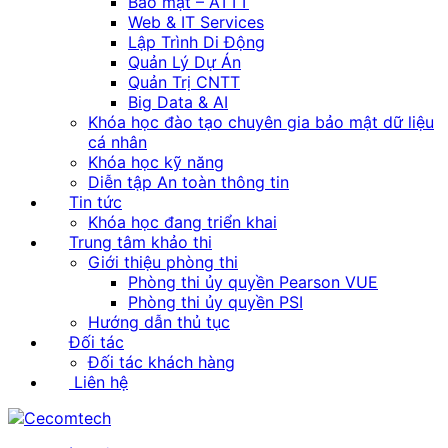
Bảo mật – ATTT
Web & IT Services
Lập Trình Di Động
Quản Lý Dự Án
Quản Trị CNTT
Big Data & AI
Khóa học đào tạo chuyên gia bảo mật dữ liệu
cá nhân
Khóa học kỹ năng
Diễn tập An toàn thông tin
Tin tức
Khóa học đang triển khai
Trung tâm khảo thi
Giới thiệu phòng thi
Phòng thi ủy quyền Pearson VUE
Phòng thi ủy quyền PSI
Hướng dẫn thủ tục
Đối tác
Đối tác khách hàng
Liên hệ