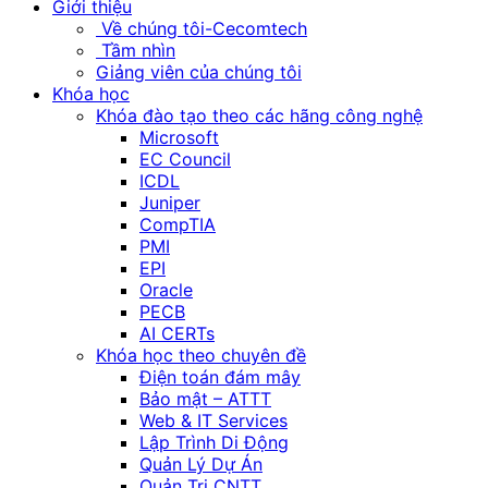
Giới thiệu
Về chúng tôi-Cecomtech
Tầm nhìn
Giảng viên của chúng tôi
Khóa học
Khóa đào tạo theo các hãng công nghệ
Microsoft
EC Council
ICDL
Juniper
CompTIA
PMI
EPI
Oracle
PECB
AI CERTs
Khóa học theo chuyên đề
Điện toán đám mây
Bảo mật – ATTT
Web & IT Services
Lập Trình Di Động
Quản Lý Dự Án
Quản Trị CNTT