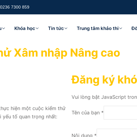
 0236 7300 859
u
Khóa học
Tin tức
Trung tâm khảo thi
Đố
hử Xâm nhập Nâng cao
Đăng ký khó
Vui lòng bật JavaScript tro
thực hiện một cuộc kiểm thử
Tên của bạn
*
 yếu tố quan trọng nhất:
Nội
Nội dung
*
dung