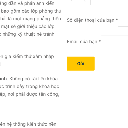
tăng dần và phản ánh kiến
của
y bao gồm các lớp phòng thủ
phải là một mạng phẳng điển
Số điện thoại của bạn
*
 mặt sẽ giới thiệu các lớp
 những kỹ thuật né tránh
Email của bạn
*
ên gia kiểm thử xâm nhập
Gửi
!
ành
. Không có tài liệu khóa
ợc trình bày trong khóa học
p, nơi phải được tấn công,
ên hệ thống kiến thức nền