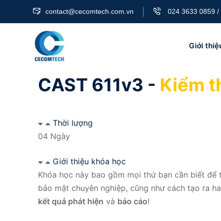
contact@cecomtech.com.vn
024 3633 0859 /
Giới thiệ
CAST 611v3 -
Kiểm t
Thời lượng
04 Ngày
Giới thiệu khóa học
Khóa học này bao gồm mọi thứ bạn cần biết để 
bảo mật chuyên nghiệp, cũng như cách tạo ra hai
kết quả phát hiện
và
báo cáo
!